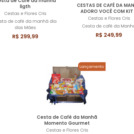
esta de Café da manhã
CESTAS DE CAFÉ DA MA
ligth
ADORO VOCÊ COM KIT
Cestas e Flores Cris
BALÃO PEQUENO
Cestas e Flores Cris
sta de café da manhã dia
Cesta de café da Manh
das Mães
R$ 249,99
R$ 299,99
Lançamento
Cesta de Café da Manhã
Momento Gourmet
Cestas e Flores Cris