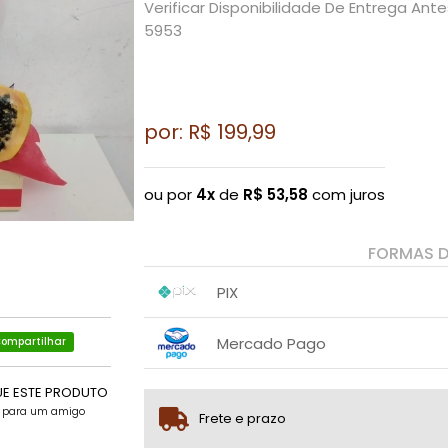
Verificar Disponibilidade De Entrega Ant
5953
por: R$
199,99
ou por
4x
de
R$
53,58
com juros
FORMAS 
PIX
1x sem juros de R$ 199,99
.
.
.
.
Mercado Pago
ompartilhar
.
.
1x sem juros de R$ 199,99
UE ESTE PRODUTO
2x com juros de R$ 102,38
e para um amigo
Frete e prazo