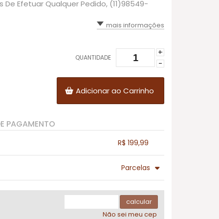
es De Efetuar Qualquer Pedido, (11)98549-
mais informações
+
QUANTIDADE
-
Adicionar ao Carrinho
DE PAGAMENTO
R$ 199,99
.
.
.
.
Parcelas
.
3x com juros de R$ 69,85
.
.
.
.
.
.
.
4x com juros de R$ 53,58
.
calcular
Não sei meu cep