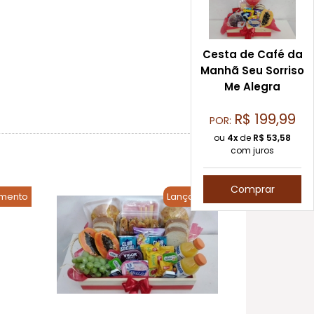
Cesta de Café da
Manhã Seu Sorriso
Me Alegra
R$
199,99
POR:
ou
4x
de
R$
53,58
com juros
Comprar
mento
Lançamento