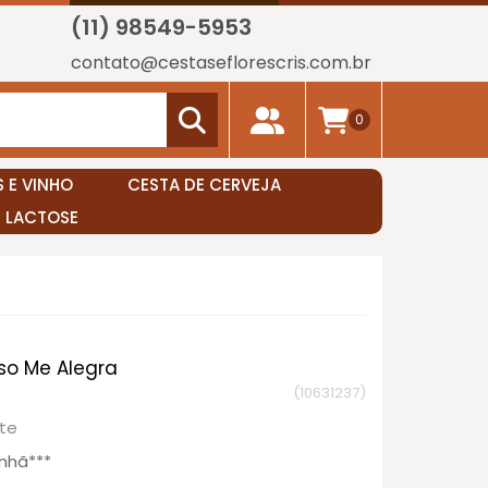
(11) 98549-5953
contato@cestaseflorescris.com.br
0
 E VINHO
CESTA DE CERVEJA
E LACTOSE
so Me Alegra
(10631237)
te
nhã***