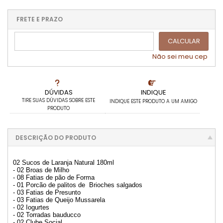
1x sem juros de R$ 279,99
4x com juros de R$ 75,02
2x com juros de R$ 143,34
.
.
FRETE E PRAZO
.
.
.
.
3x com juros de R$ 97,79
.
.
CALCULAR
Não sei meu cep
DÚVIDAS
INDIQUE
TIRE SUAS DÚVIDAS SOBRE ESTE
INDIQUE ESTE PRODUTO A UM AMIGO
PRODUTO
DESCRIÇÃO DO PRODUTO
02 Sucos de Laranja Natural 180ml
- 02 Broas de Milho
- 08 Fatias de pão de Forma
- 01 Porcão de palitos de Brioches salgados
- 03 Fatias de Presunto
- 03 Fatias de Queijo Mussarela
- 02 Iogurtes
- 02 Torradas bauducco
- 02 Clube Social