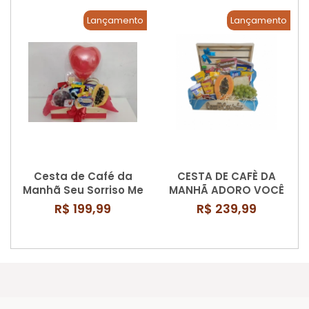
Lançamento
Lançamento
Cesta de Café da
CESTA DE CAFÈ DA
Manhã Seu Sorriso Me
MANHÃ ADORO VOCÊ
Alegra
NO AZUL
R$ 199,99
R$ 239,99