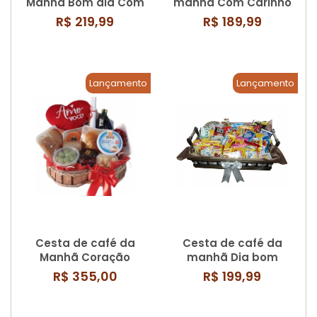
Manhã Bom dia Com
manhã Com Carinho
Alegria
R$ 219,99
R$ 189,99
Lançamento
Lançamento
Cesta de café da
Cesta de café da
Manhã Coração
manhã Dia bom
apaixonado
R$ 355,00
R$ 199,99