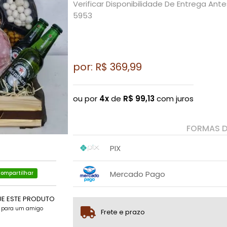
Verificar Disponibilidade De Entrega Ant
5953
por: R$
369,99
ou por
4x
de
R$
99,13
com juros
FORMAS 
PIX
1x sem juros de R$ 369,99
.
.
.
.
Mercado Pago
ompartilhar
.
.
1x sem juros de R$ 369,99
UE ESTE PRODUTO
2x com juros de R$ 189,42
e para um amigo
Frete e prazo