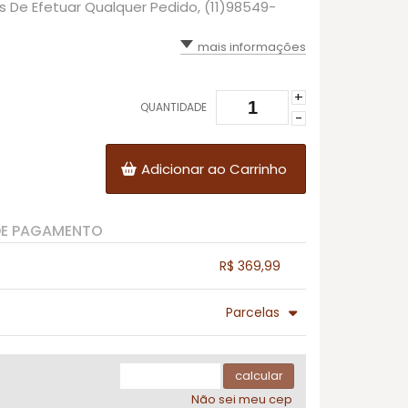
es De Efetuar Qualquer Pedido, (11)98549-
mais informações
+
QUANTIDADE
-
Adicionar ao Carrinho
DE PAGAMENTO
R$ 369,99
.
.
.
.
Parcelas
.
3x com juros de R$ 129,23
.
.
.
.
.
.
.
4x com juros de R$ 99,13
.
calcular
Não sei meu cep