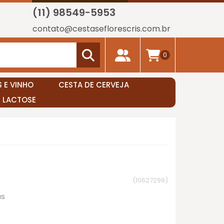
(11) 98549-5953
contato@cestaseflorescris.com.br
0
 E VINHO
CESTA DE CERVEJA
E LACTOSE
(10627299)
as