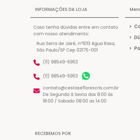
INFORMAÇÕES DA LOJA
Men
>
Co
Caso tenha dúvidas entre em contato
com nosso atendimento:
>
Dú
Rua Serra de Jairé, nº1013 Agua Rasa,
>
Po
São Paulo/SP Cep 03175-001
(11) 98549-5953
(11) 98549-5953
contato@cestaseflorescris.com.br
De Segunda à Sexta das 8:00 às
18:00 / Sabado 08:00 as 14:00
RECEBEMOS POR