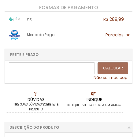
FORMAS DE PAGAMENTO
R$ 289,99
PIX
1x sem juros de R$ 289,99
.
.
.
.
Parcelas
Mercado Pago
.
.
.
.
.
.
.
1x sem juros de R$ 289,99
4x com juros de R$ 77,70
2x com juros de R$ 148,46
.
.
FRETE E PRAZO
.
.
.
.
3x com juros de R$ 101,28
.
.
CALCULAR
Não sei meu cep
DÚVIDAS
INDIQUE
TIRE SUAS DÚVIDAS SOBRE ESTE
INDIQUE ESTE PRODUTO A UM AMIGO
PRODUTO
DESCRIÇÃO DO PRODUTO