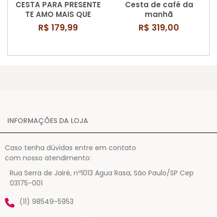
CESTA PARA PRESENTE
Cesta de café da
TE AMO MAIS QUE
manhã
CHOCOLATE
comemorando seu
R$ 179,99
R$ 319,00
dia
INFORMAÇÕES DA LOJA
Caso tenha dúvidas entre em contato
com nosso atendimento:
Rua Serra de Jairé, nº1013 Agua Rasa, São Paulo/SP Cep
03175-001
(11) 98549-5953