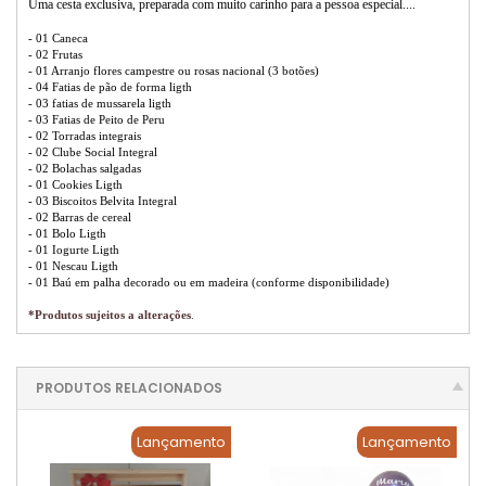
Uma cesta exclusiva, preparada com muito carinho para a pessoa especial....
- 01 Caneca
- 02 Frutas
- 01 Arranjo flores campestre ou rosas nacional (3 botões)
- 04 Fatias de pão de forma ligth
- 03 fatias de mussarela ligth
- 03 Fatias de Peito de Peru
- 02 Torradas integrais
- 02 Clube Social Integral
- 02 Bolachas salgadas
- 01 Cookies Ligth
- 03 Biscoitos Belvita Integral
- 02 Barras de cereal
- 01 Bolo Ligth
- 01 Iogurte Ligth
- 01 Nescau Ligth
- 01 Baú em palha decorado ou em madeira (conforme disponibilidade)
*Produtos sujeitos a alterações
.
PRODUTOS RELACIONADOS
Lançamento
Lançamento