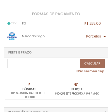
FORMAS DE PAGAMENTO
R$ 255,00
PIX
1x sem juros de R$ 255,00
.
.
.
.
Parcelas
Mercado Pago
.
.
.
.
.
.
.
1x sem juros de R$ 255,00
4x com juros de R$ 68,32
2x com juros de R$ 130,55
.
.
FRETE E PRAZO
.
.
.
.
3x com juros de R$ 89,06
.
.
CALCULAR
Não sei meu cep
DÚVIDAS
INDIQUE
TIRE SUAS DÚVIDAS SOBRE ESTE
INDIQUE ESTE PRODUTO A UM AMIGO
PRODUTO
DESCRIÇÃO DO PRODUTO