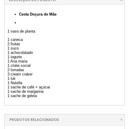
Cesta Doçura de Mãe
1 vaso de planta
1 caneca
2 frutas
1 suco
1 achocolatado
1 iogurte
1 Ana maria
1 clube social
2 torradas
3 cream craker
1 luk
1 Nutella
1 sache de café + açúcar
1 sache de margarina
1 sache de geleia
PRODUTOS RELACIONADOS